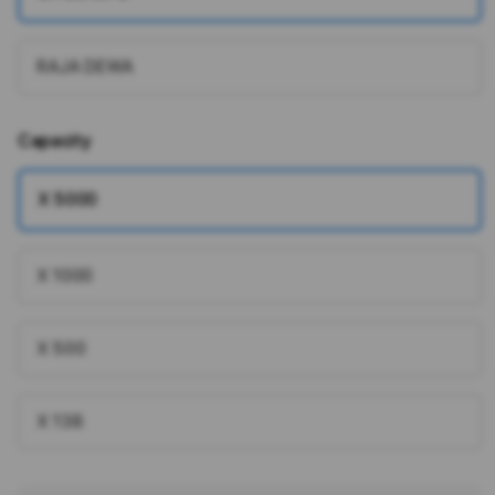
RAJA DEWA
$
Capacity
X 5000
X 1000
X 500
X 138
$