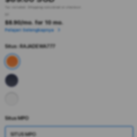
Tax included.
Shipping
calculated at checkout.
or
$
$8.90
/mo. for 10 mo.
Pelajari Selengkapnya
Situs
: RAJADEWA777
$
$
$
Situs MPO
SITUS MPO