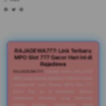
Gacor
Gaco
$
Hari
Hari
Ini
Ini
di
di
$
$
Rajadewa
Raja
RAJADEWA777: Link Terbaru
MPO Slot 777 Gacor Hari Ini di
Rajadewa
RAJADEWA777
menjadi salah satu portal
MPO yang banyak dijadikan referensi untuk
memperoleh Link Terbaru MPO Slot 777
Gacor Hari Ini di Rajadewa. Melalui
pembaruan informasi yang dilakukan
secara berkala, pengunjung dapat