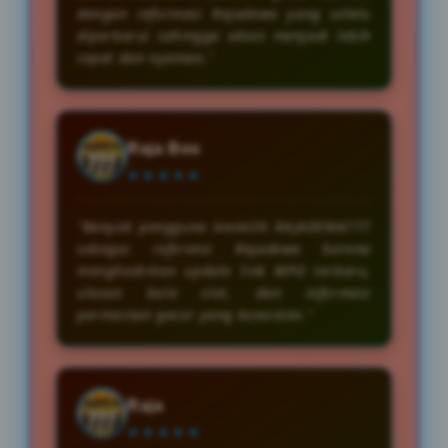
dengan informasi Rajadewa yang selalu
diperbarui sehingga akses menjadi lebih
cepat dan nyaman."
$
Raja Bos
★★★★★
$
"Banyak pengguna memilih RAJADEWA777
sebagai referensi Rajadewa karena
menghadirkan update link MPO terbaru,
ulasan bola slot, dan informasi
permainan gacor yang konsisten."
Raja
★★★★★