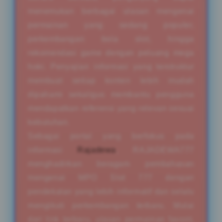
menemukan berbagai ulasan mengenai
permainan yang sedang populer,
perkembangan bola slot, hingga
rekomendasi game dengan peluang mega
hoki. Penyajian informasi yang terstruktur
membuat setiap konten lebih mudah
dipahami sekaligus membantu pengguna
mendapatkan referensi yang relevan sesuai
kebutuhan.
Sebagai portal yang berfokus pada
informasi
Rajadewa
, RAJADEWA777
menghadirkan beragam pembahasan
mengenai MPO Slot 777 dengan
pendekatan yang lebih informatif dan selalu
mengikuti perkembangan terbaru. Mulai
dari link terbaru, ulasan permainan favorit,